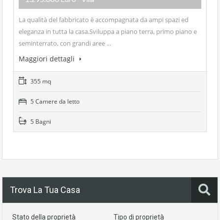
La qualità del fabbricato è accompagnata da ampi spazi ed
eleganza in tutta la casa.Sviluppa a piano terra, primo piano e
seminterrato, con grandi aree ...
Maggiori dettagli
355 mq
5 Camere da letto
5 Bagni
Trova La Tua Casa
Stato della proprietà
Tipo di proprietà